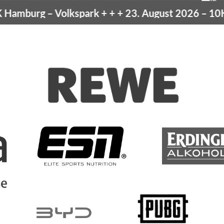
amburg
– Volkspark
+ + +
23. August 2026 –
10K H