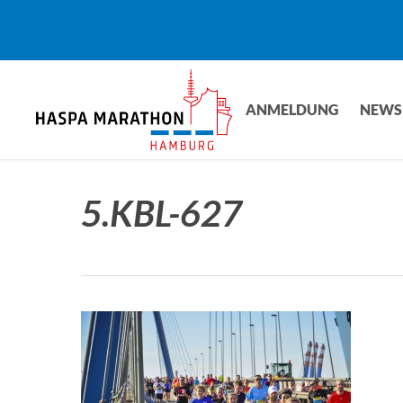
Skip
to
main
content
ANMELDUNG
NEWS
5.KBL-627