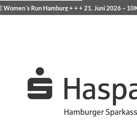
omen´s Run Hamburg
+ + +
21. Juni 2026 –
10K H