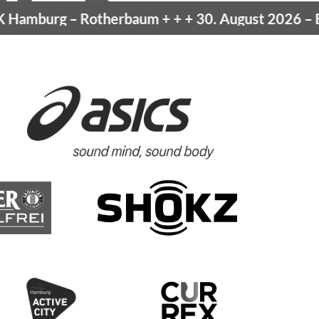
amburg
– Rotherbaum
+ + +
30. August 2026 –
Bla