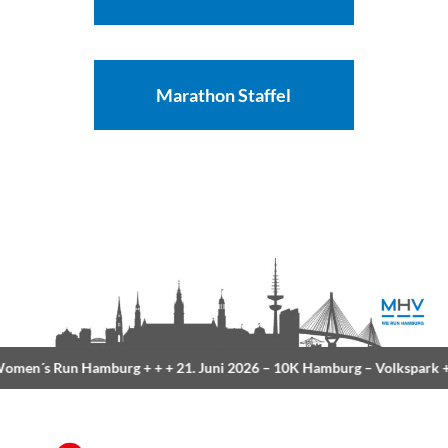
Marathon Staffel
men´s Run Hamburg
+ + +
21. Juni 2026 –
10K Hamburg
– Volkspark
+ 