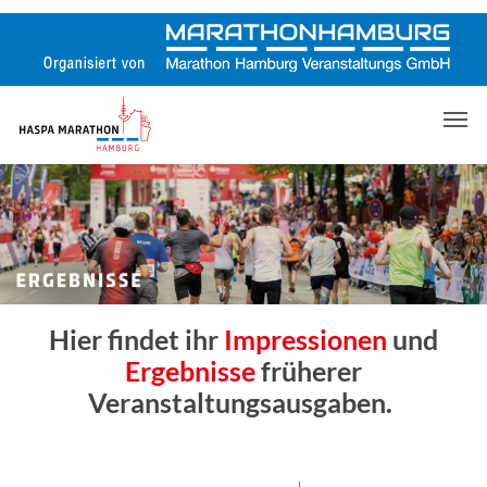
Skip
to
main
content
Men
Hier findet ihr
Impressionen
und
Ergebnisse
früherer
Veranstaltungsausgaben.