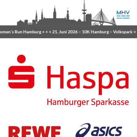
Run Hamburg
+ + +
21. Juni 2026 –
10K Hamburg
– Volkspark
+ + +
23.