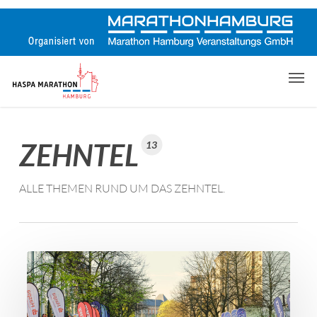
Skip
to
main
content
Men
ZEHNTEL
13
ALLE THEMEN RUND UM DAS ZEHNTEL.