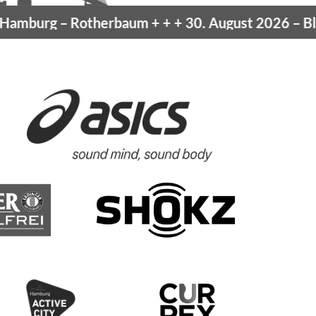
mburg
– Rotherbaum
+ + +
30. August 2026 –
Blank