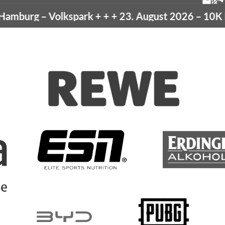
mburg
– Volkspark
+ + +
23. August 2026 –
10K Ha