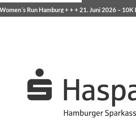
en´s Run Hamburg
+ + +
21. Juni 2026 –
10K Ha