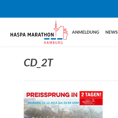
Skip
to
main
content
ANMELDUNG
NEWS
CD_2T