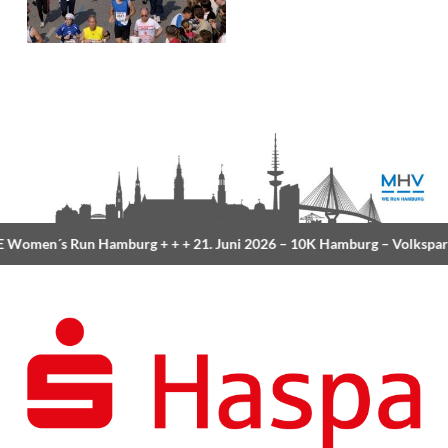
Women´s Run Hamburg
+ + +
21. Juni 2026 –
10K Hamburg
– Volkspar