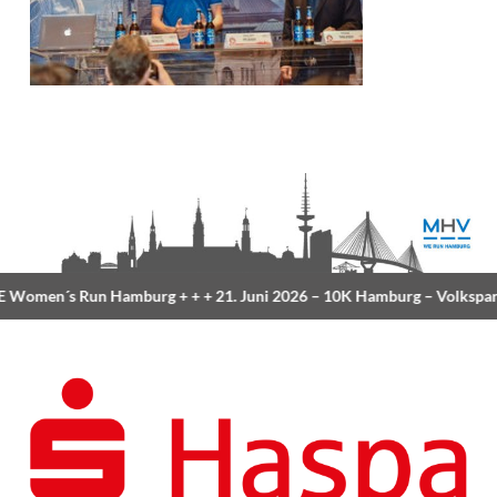
Women´s Run Hamburg
+ + +
21. Juni 2026 –
10K Hamburg
– Volkspar