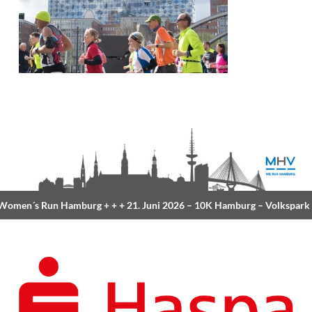
omen´s Run Hamburg
+ + +
21. Juni 2026 –
10K Hamburg
– Volkspark
+