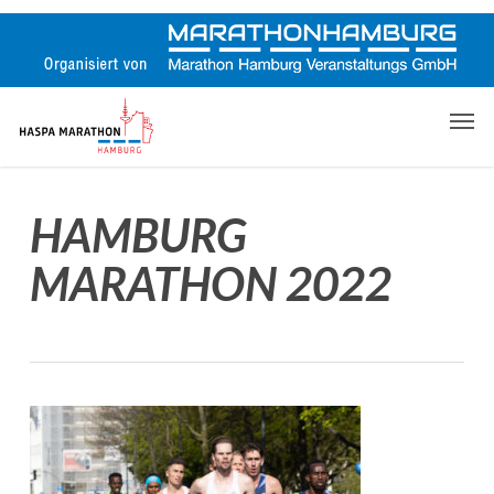
Skip
to
main
content
Men
HAMBURG
MARATHON 2022