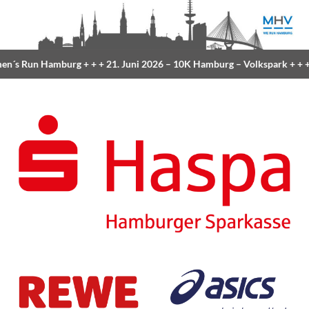
´s Run Hamburg
+ + +
21. Juni 2026 –
10K Hamburg
– Volkspark
+ + +