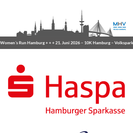
omen´s Run Hamburg
+ + +
21. Juni 2026 –
10K Hamburg
– Volkspark