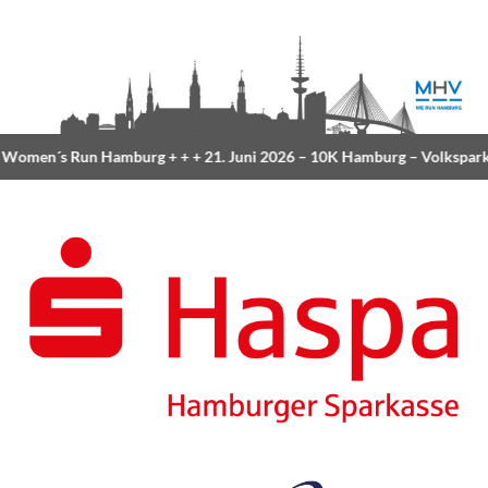
omen´s Run Hamburg
+ + +
21. Juni 2026 –
10K Hamburg
– Volkspark