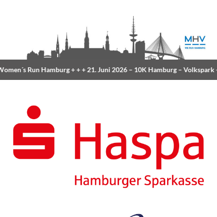
men´s Run Hamburg
+ + +
21. Juni 2026 –
10K Hamburg
– Volkspark
+