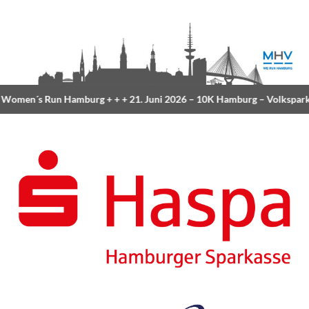
omen´s Run Hamburg
+ + +
21. Juni 2026 –
10K Hamburg
– Volkspark