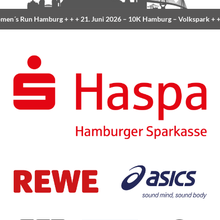
en´s Run Hamburg
+ + +
21. Juni 2026 –
10K Hamburg
– Volkspark
+ +