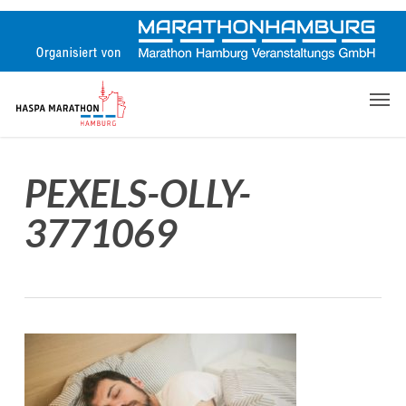
Skip
to
main
content
Men
PEXELS-OLLY-
3771069