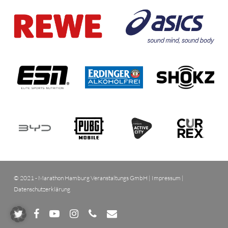
© 2021 - Marathon Hamburg Veranstaltungs GmbH |
Impressum
|
Datenschutzerklärung
twitter
facebook
youtube
instagram
phone
email