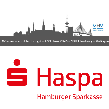
Women´s Run Hamburg
+ + +
21. Juni 2026 –
10K Hamburg
– Volkspar