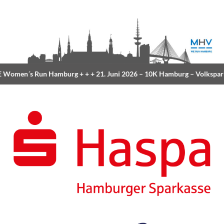
Women´s Run Hamburg
+ + +
21. Juni 2026 –
10K Hamburg
– Volkspar