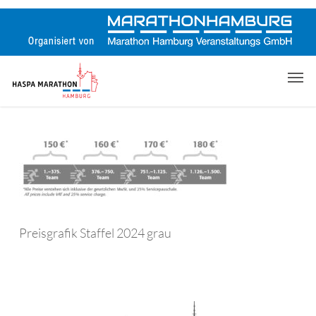
Skip
to
main
content
Men
Preisgrafik Staffel 2024 grau