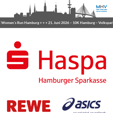
Women´s Run Hamburg
+ + +
21. Juni 2026 –
10K Hamburg
– Volkspar