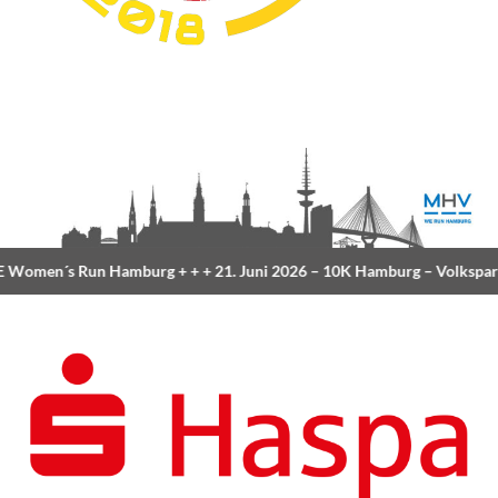
Women´s Run Hamburg
+ + +
21. Juni 2026 –
10K Hamburg
– Volkspar