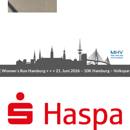
Women´s Run Hamburg
+ + +
21. Juni 2026 –
10K Hamburg
– Volkspar