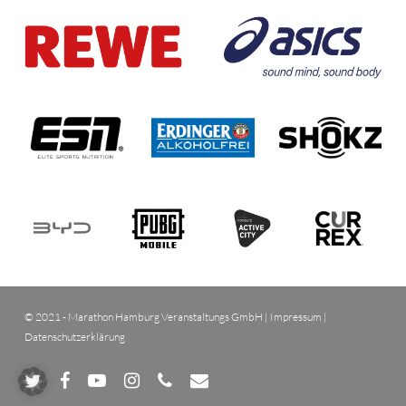
© 2021 - Marathon Hamburg Veranstaltungs GmbH |
Impressum
|
Datenschutzerklärung
twitter
facebook
youtube
instagram
phone
email