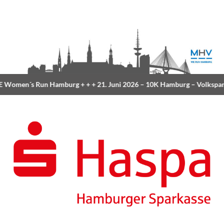
Women´s Run Hamburg
+ + +
21. Juni 2026 –
10K Hamburg
– Volkspar