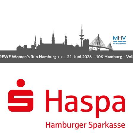
WE Women´s Run Hamburg
+ + +
21. Juni 2026 –
10K Hamburg
– Volk