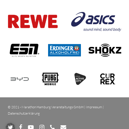
© 2021 - Marathon Hamburg Veranstaltungs GmbH |
Impressum
|
Datenschutzerklärung
twitter
facebook
youtube
instagram
phone
email