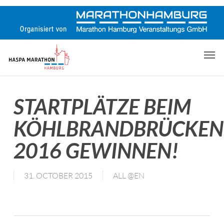
Skip
to
main
content
Men
STARTPLÄTZE BEIM
KÖHLBRANDBRÜCKEN
2016 GEWINNEN!
31. OCTOBER 2015
ALL @EN