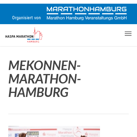
Skip
to
main
content
Men
MEKONNEN-
MARATHON-
HAMBURG