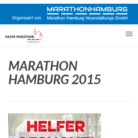
Skip
to
main
content
Men
MARATHON
HAMBURG 2015