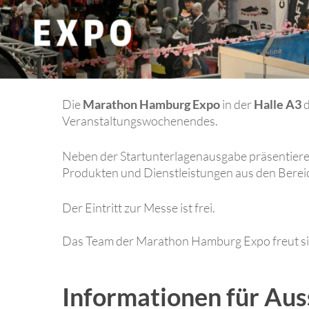
Die
Marathon Hamburg Expo
in der
Halle A3
d
Veranstaltungswochenendes.
Neben der Startunterlagenausgabe
präsentiere
Produk
ten
und
Dienstleistungen aus den Bere
Der Eintritt zur Messe ist frei.
Das Team der Marathon Hamburg Expo freut sic
Informationen für Aus