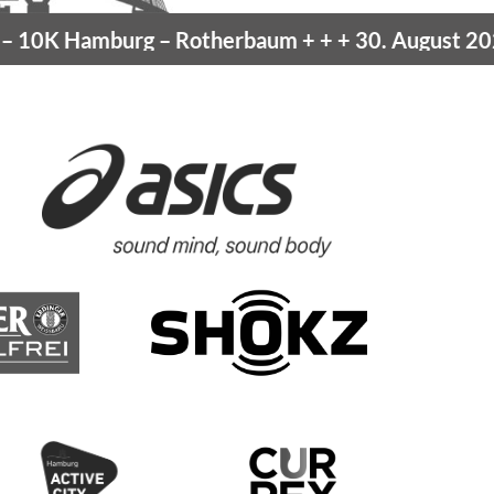
amburg
– Rotherbaum
+ + +
30. August 2026 –
Bla