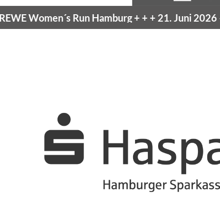
men´s Run Hamburg
+ + +
21. Juni 2026 –
10K H