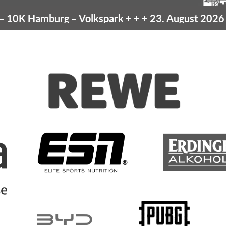
amburg
– Volkspark
+ + +
23. August 2026 –
10K H