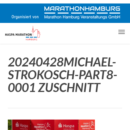
Skip
to
main
content
Men
20240428MICHAEL-
STROKOSCH-PART8-
0001 ZUSCHNITT