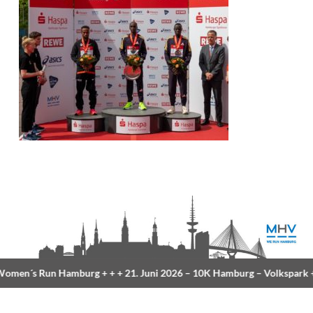
men´s Run Hamburg
+ + +
21. Juni 2026 –
10K Hamburg
– Volkspark
+