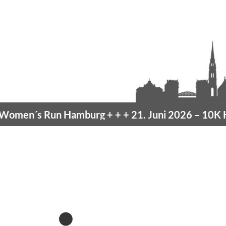
men´s Run Hamburg
+ + +
21. Juni 2026 –
10K Ha