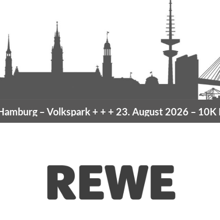
mburg
– Volkspark
+ + +
23. August 2026 –
10K Ha