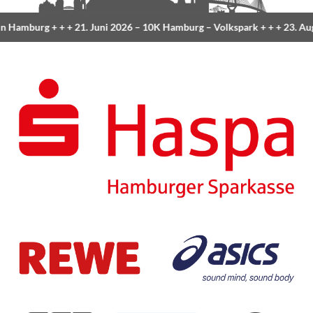
n Hamburg
+ + +
21. Juni 2026 –
10K Hamburg
– Volkspark
+ + +
23. Aug