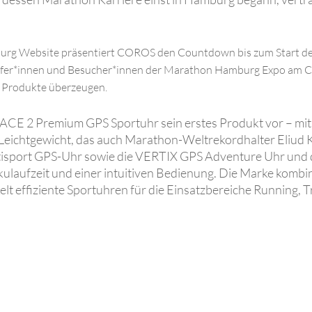
urg W
ebsite präsentiert COROS den Countdown bis zum Start d
äufer*innen und Besucher*innen der Marathon Hamburg Expo am
C
 Produkte überzeugen.
PACE 2 Premium GPS Sportuhr sein erstes Produkt vor – m
 Leichtgewicht, das auch Marathon-Weltrekordhalter Eliud 
port GPS-Uhr sowie die VERTIX GPS Adventure Uhr und di
kulaufzeit und einer intuitiven Bedienung. Die Marke komb
lt effiziente Sportuhren für die Einsatzbereiche Running, T