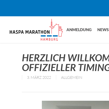
Skip
to
main
content
ANMELDUNG
NEWS
HERZLICH WILLKOM
OFFIZIELLER TIMIN
3. MÄRZ 2022
ALLGEMEIN