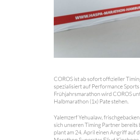
COROS ist ab sofort offizieller Tim
spezialisiert auf Performance Sport
Frühjahrsmarathon wird COROS unter
Halbmarathon (1x) Pate stehen.
Yalemzerf Yehualaw, frischgebacke
sich unseren Timing Partner bereits 
plant am 24. April einen Angriff au
Marathon Superstar Eliud Kipchoge, 