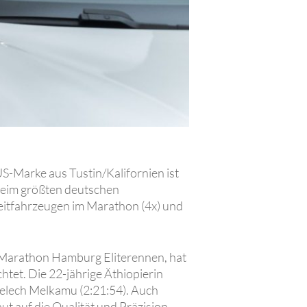
S-Marke aus Tustin/Kalifornien ist
 Beim größten deutschen
eitfahrzeugen im Marathon (4x) und
 Marathon Hamburg Eliterennen, hat
htet. Die 22-jährige Äthiopierin
selech Melkamu (2:21:54). Auch
t auf die Qualität und Präzision