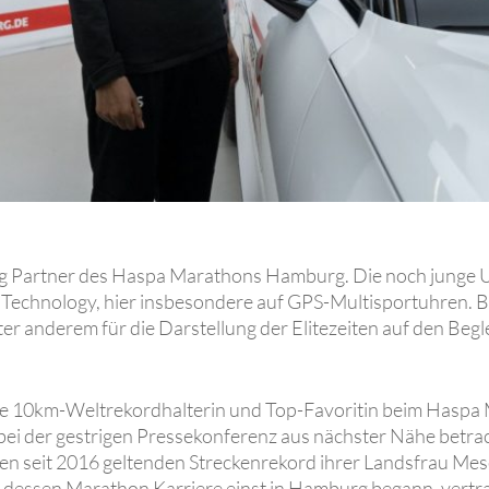
ing Partner des Haspa Marathons Hamburg. Die noch junge U
s Technology, hier insbesondere auf GPS-Multisportuhren.
 anderem für die Darstellung der Elitezeiten auf den Begl
ne 10km-Weltrekordhalterin und Top-Favoritin beim Haspa
bei der gestrigen Pressekonferenz aus nächster Nähe betrac
f den seit 2016 geltenden Streckenrekord ihrer Landsfrau Me
dessen Marathon Karriere einst in Hamburg begann, vertrau