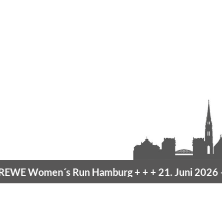
omen´s Run Hamburg
+ + +
21. Juni 2026 –
10K H