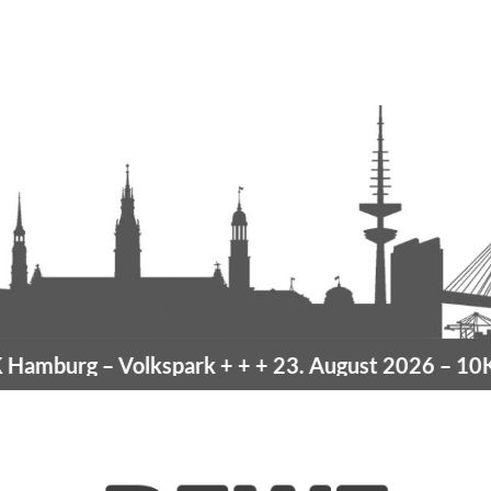
amburg
– Volkspark
+ + +
23. August 2026 –
10K H