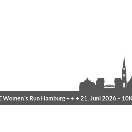
omen´s Run Hamburg
+ + +
21. Juni 2026 –
10K H