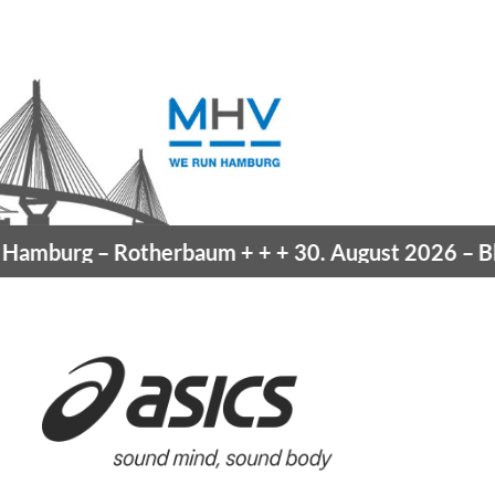
amburg
– Rotherbaum
+ + +
30. August 2026 –
Blan