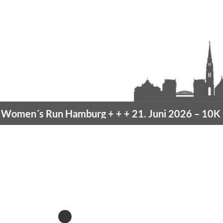
men´s Run Hamburg
+ + +
21. Juni 2026 –
10K H