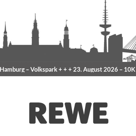
amburg
– Volkspark
+ + +
23. August 2026 –
10K H