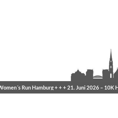
en´s Run Hamburg
+ + +
21. Juni 2026 –
10K Ham