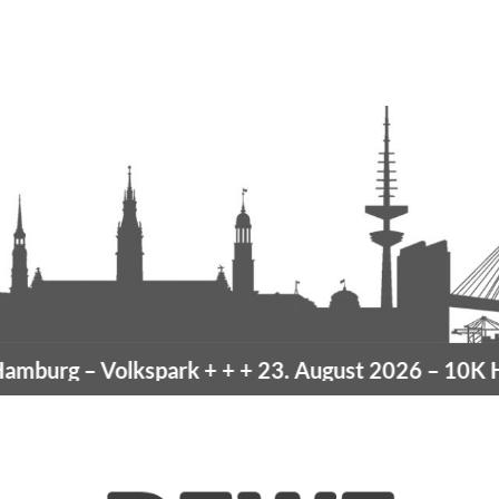
burg
– Volkspark
+ + +
23. August 2026 –
10K Ha