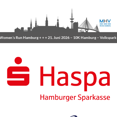
omen´s Run Hamburg
+ + +
21. Juni 2026 –
10K Hamburg
– Volkspark
+