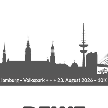
mburg
– Volkspark
+ + +
23. August 2026 –
10K Ha