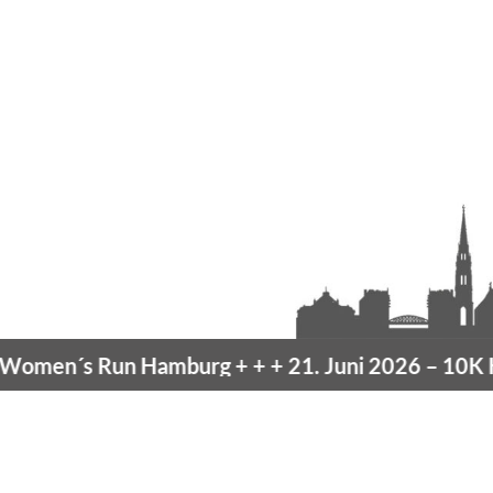
men´s Run Hamburg
+ + +
21. Juni 2026 –
10K Ha