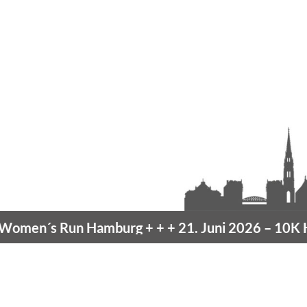
en´s Run Hamburg
+ + +
21. Juni 2026 –
10K Ha