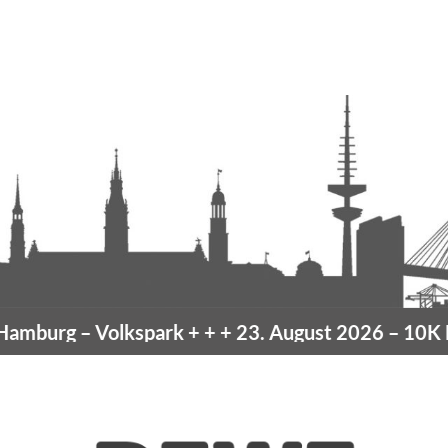
mburg
– Volkspark
+ + +
23. August 2026 –
10K Ha