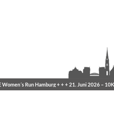
men´s Run Hamburg
+ + +
21. Juni 2026 –
10K H