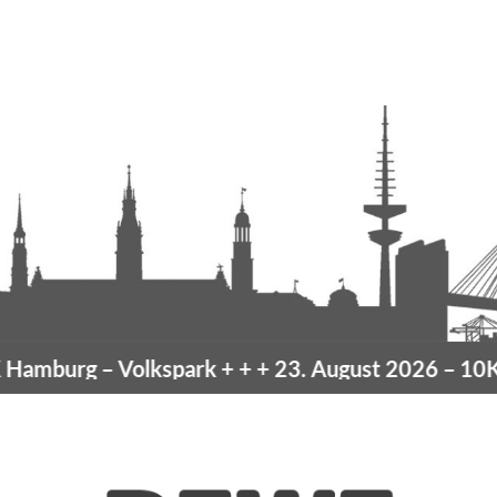
amburg
– Volkspark
+ + +
23. August 2026 –
10K H