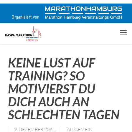
Skip
to
main
content
Men
KEINE LUST AUF
TRAINING? SO
MOTIVIERST DU
DICH AUCH AN
SCHLECHTEN TAGEN
9. DEZEMBER 2024
ALLGEMEIN
,