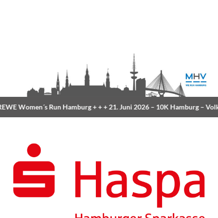
WE Women´s Run Hamburg
+ + +
21. Juni 2026 –
10K Hamburg
– Volks