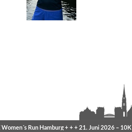
men´s Run Hamburg
+ + +
21. Juni 2026 –
10K Ha