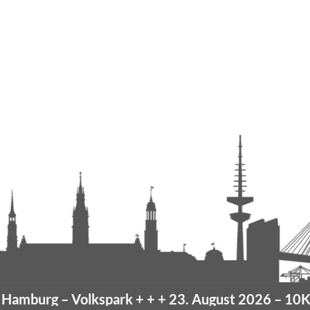
mburg
– Volkspark
+ + +
23. August 2026 –
10K H