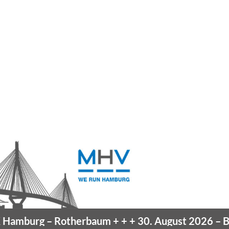
amburg
– Rotherbaum
+ + +
30. August 2026 –
Blan