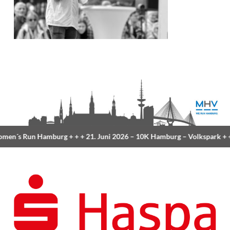
en´s Run Hamburg
+ + +
21. Juni 2026 –
10K Hamburg
– Volkspark
+ +