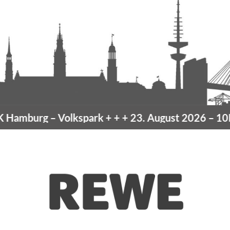
Hamburg
– Volkspark
+ + +
23. August 2026 –
10K 