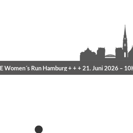
omen´s Run Hamburg
+ + +
21. Juni 2026 –
10K 