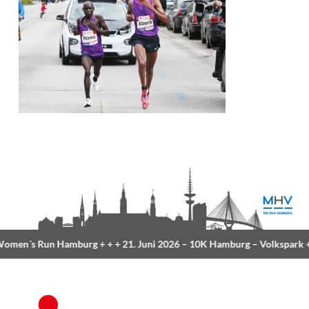
men´s Run Hamburg
+ + +
21. Juni 2026 –
10K Hamburg
– Volkspark
+ 