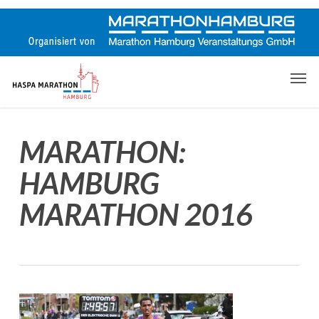
Skip
to
main
content
Men
MARATHON:
HAMBURG
MARATHON 2016