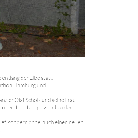
entlang der Elbe statt.
arathon Hamburg und
zler Olaf Scholz und seine Frau
tor erstrahlten, passend zu den
lief, sondern dabei auch einen neuen
.