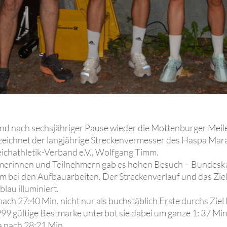
nd nach sechsjähriger Pause wieder die Mottenburger Meile 
n zeichnet der langjährige Streckenvermesser des Haspa M
ichathletik-Verband e.V., Wolfgang Timm.
merinnen und Teilnehmern gab es hohen Besuch – Bundeskan
m bei den Aufbauarbeiten. Der Streckenverlauf und das Ziel
lau illuminiert.
ch 27:40 Min. nicht nur als buchstäblich Erste durchs Ziel 
1999 gültige Bestmarke unterbot sie dabei um ganze 1: 37 Min
 nach 28:21 Min.