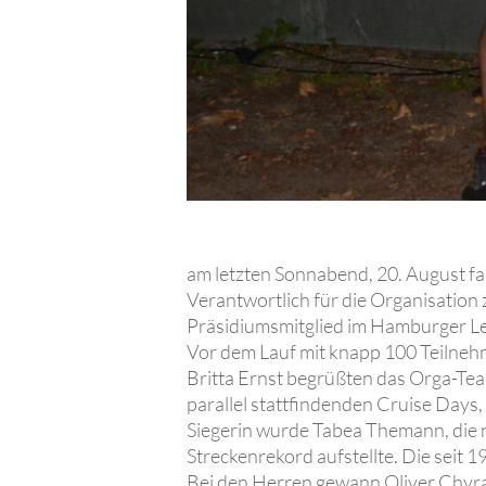
am letzten Sonnabend, 20. August fa
Verantwortlich für die Organisatio
Präsidiumsmitglied im Hamburger Le
Vor dem Lauf mit knapp 100 Teilneh
Britta Ernst begrüßten das Orga-Tea
parallel stattfindenden Cruise Days, b
Siegerin wurde Tabea Themann, die na
Streckenrekord aufstellte. Die seit 
Bei den Herren gewann Oliver Chyra