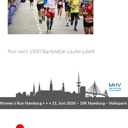
Nur noch 1500 Startplätze: Läufer jubelt
omen´s Run Hamburg
+ + +
21. Juni 2026 –
10K Hamburg
– Volkspark
+