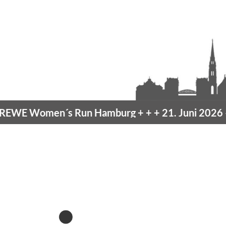
men´s Run Hamburg
+ + +
21. Juni 2026 –
10K Ha