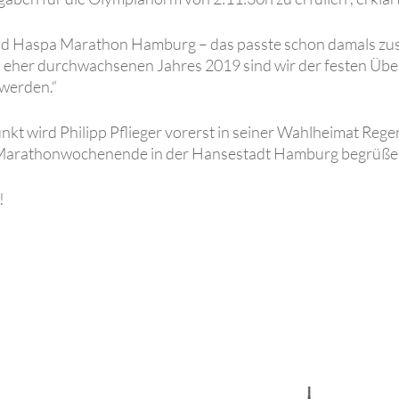
 und Haspa Marathon Hamburg – das passte schon damals zus
ipp eher durchwachsenen Jahres 2019 sind wir der festen Üb
werden.“
nkt wird Philipp Pflieger vorerst in seiner Wahlheimat Re
zum Marathonwochenende in der Hansestadt Hamburg begrüß
!