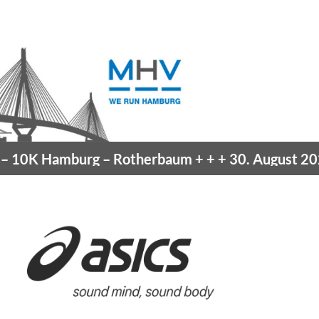
amburg
– Rotherbaum
+ + +
30. August 2026 –
Blan