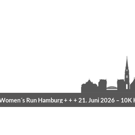
en´s Run Hamburg
+ + +
21. Juni 2026 –
10K Ha