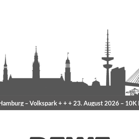
mburg
– Volkspark
+ + +
23. August 2026 –
10K Ha