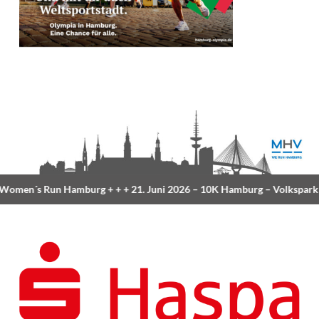
omen´s Run Hamburg
+ + +
21. Juni 2026 –
10K Hamburg
– Volkspark