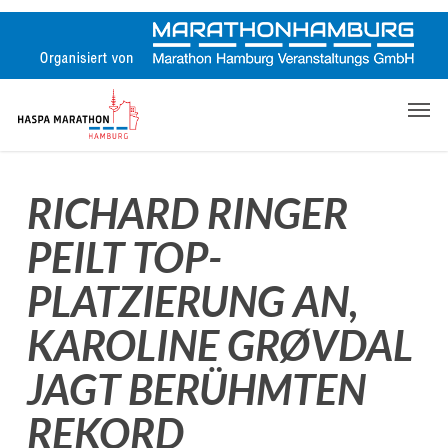
Skip
to
main
content
Men
RICHARD RINGER
PEILT TOP-
PLATZIERUNG AN,
KAROLINE GRØVDAL
JAGT BERÜHMTEN
REKORD