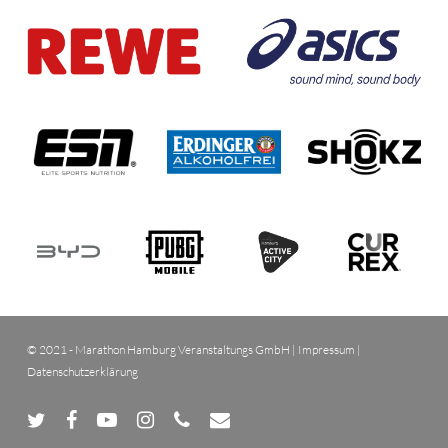
© 2021 - Marathon Hamburg Veranstaltungs GmbH |
Impressum
|
Datenschutzerklärung
twitter
facebook
youtube
instagram
phone
email