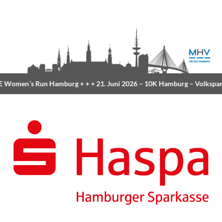
Women´s Run Hamburg
+ + +
21. Juni 2026 –
10K Hamburg
– Volkspar